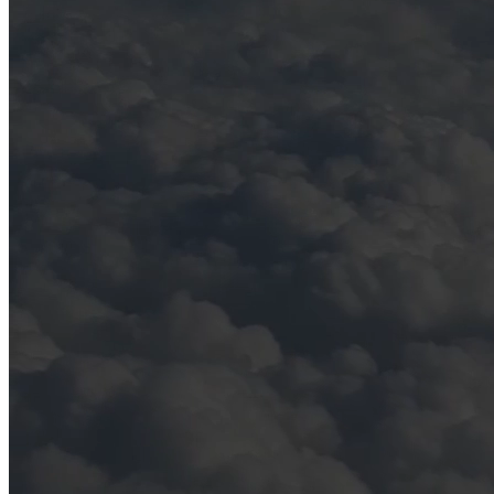
C'es
commen