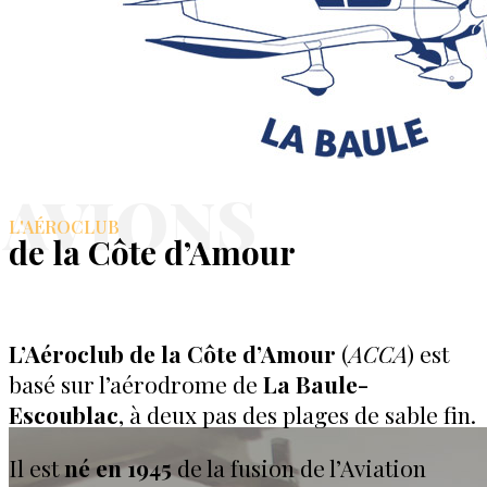
de l
AVIONS
CÔTE D
L'AÉROCLUB
de la Côte d’Amour
L’Aéroclub de la Côte d’Amour
(
ACCA
) est
Notre aéroclub est né en 1945 de la fusion de l
basé sur l’aérodrome de
La Baule-
l’aéroclub Jean Mermoz de La Baule. Il com
Escoublac
, à deux pas des plages de sable fin.
Il est
né en 1945
de la fusion de l’Aviation