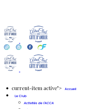
info ou réservation ?
0 60 23 84
current-item active">
Accueil
Le Club
Activités de l'ACCA