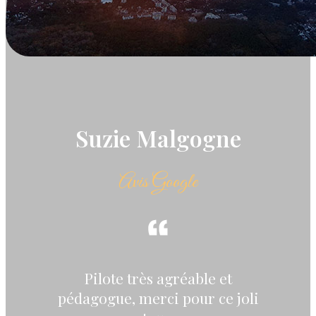
Suzie Malgogne
Avis Google
Pilote très agréable et
pédagogue, merci pour ce joli