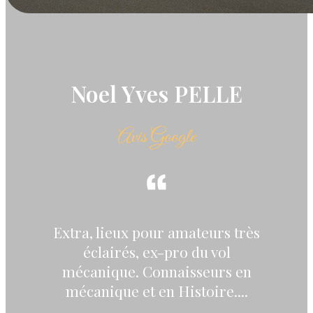
Noel Yves PELLE
Avis Google
Extra, lieux pour amateurs très
éclairés, ex-pro du vol
mécanique. Connaisseurs en
mécanique et en Histoire....