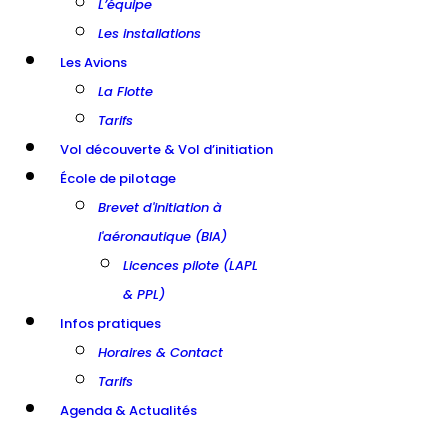
L’équipe
Les installations
Les Avions
La Flotte
Tarifs
Vol découverte & Vol d’initiation
École de pilotage
Brevet d'initiation à
l'aéronautique (BIA)
Licences pilote (LAPL
& PPL)
Infos pratiques
Horaires & Contact
Tarifs
Agenda & Actualités