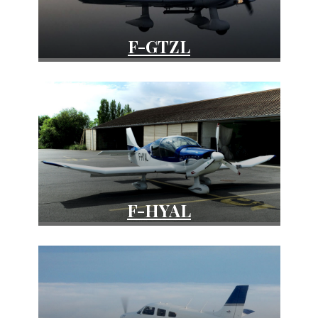
F-GTZL
DR400-160
F-HYAL
DR400-155CDI