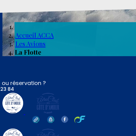
Accueil ACCA
Les Avions
La Flotte
 ou réservation ?
 23 84