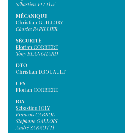
Sébastien VITTOZ
MÉCANIQUE
Christian GUILLORY
Charles PAPILLIER
SÉCURITÉ
Florian CORBIERE
Tony BLANCHARD
DTO
Christian DROUAULT
CPS
Florian CORBIERE
BIA
Sébastien JOLY
François CABROL
Stéphane GALLOIS
André SARZOTTI